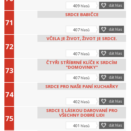
409
dát hlas
hlasů
SRDCE BABIČCE
407
dát hlas
hlasů
VČELA JE ŽIVOT, ŽIVOT JE SRDCE.
407
dát hlas
hlasů
ČTYŘI STŘÍBRNÉ KLÍČE K SRDCÍM
"DOMOVINKY"
407
dát hlas
hlasů
SRDCE PRO NAŠE PANÍ KUCHAŘKY
402
dát hlas
hlasů
SRDCE S LÁSKOU DAROVANÉ PRO
VŠECHNY DOBRÉ LIDI
401
dát hlas
hlasů