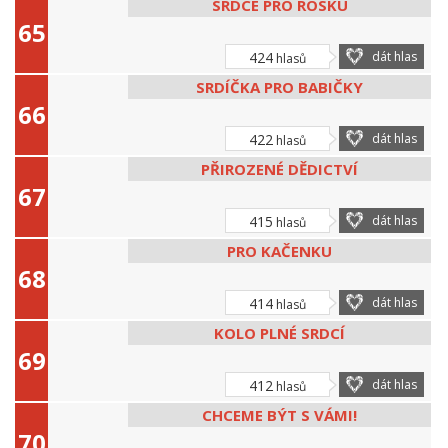
SRDCE PRO ROSKU
424
dát hlas
hlasů
SRDÍČKA PRO BABIČKY
422
dát hlas
hlasů
PŘIROZENÉ DĚDICTVÍ
415
dát hlas
hlasů
PRO KAČENKU
414
dát hlas
hlasů
KOLO PLNÉ SRDCÍ
412
dát hlas
hlasů
CHCEME BÝT S VÁMI!