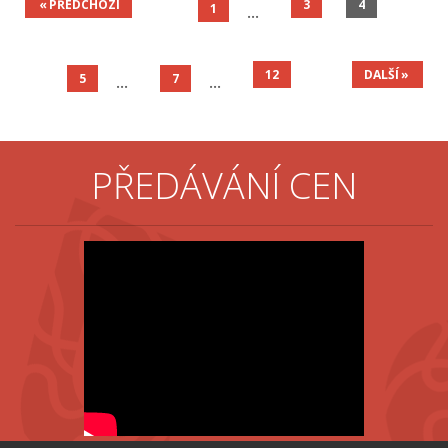
PŘEDCHOZÍ
3
4
1
12
DALŠÍ
5
7
PŘEDÁVÁNÍ CEN