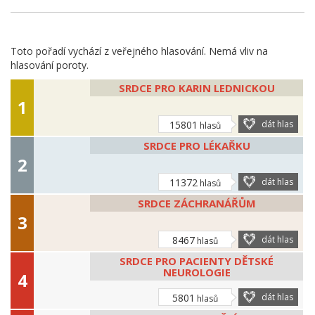
Toto pořadí vychází z veřejného hlasování. Nemá vliv na
hlasování poroty.
SRDCE PRO KARIN LEDNICKOU
15801
dát hlas
hlasů
SRDCE PRO LÉKAŘKU
11372
dát hlas
hlasů
SRDCE ZÁCHRANÁŘŮM
8467
dát hlas
hlasů
SRDCE PRO PACIENTY DĚTSKÉ
NEUROLOGIE
5801
dát hlas
hlasů