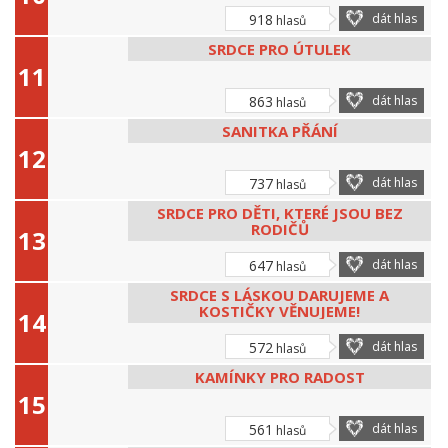
918
dát hlas
hlasů
SRDCE PRO ÚTULEK
863
dát hlas
hlasů
SANITKA PŘÁNÍ
737
dát hlas
hlasů
SRDCE PRO DĚTI, KTERÉ JSOU BEZ
RODIČŮ
647
dát hlas
hlasů
SRDCE S LÁSKOU DARUJEME A
KOSTIČKY VĚNUJEME!
572
dát hlas
hlasů
KAMÍNKY PRO RADOST
561
dát hlas
hlasů