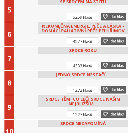
SE SRDCEM NA ŠTÍTU
5269
dát hlas
hlasů
NEKONEČNÁ ENERGIE, PÉČE A LÁSKA -
DOMÁCÍ PALIATIVNÍ PÉČE PELHŘIMOV
4577
dát hlas
hlasů
SRDCE ROKU
4383
dát hlas
hlasů
JEDNO SRDCE NESTAČÍ ...
1272
dát hlas
hlasů
SRDCE TĚM, CO LÉČÍ SRDCE NAŠIM
NEJBLIŽŠÍM...
1227
dát hlas
hlasů
SRDCE NEZAPOMÍNÁ