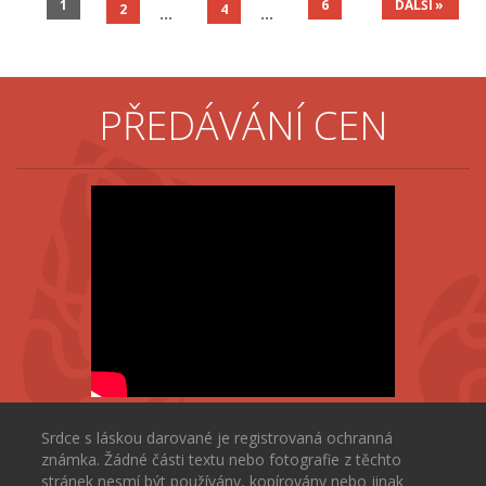
1
6
DALŠÍ
2
4
PŘEDÁVÁNÍ CEN
Srdce s láskou darované je registrovaná ochranná
známka. Žádné části textu nebo fotografie z těchto
stránek nesmí být používány, kopírovány nebo jinak