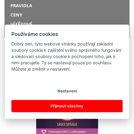
PRAVIDLA
CENY
VÍTĚZOVÉ
SOUTĚŽNÍ PRÁCE
Používáme cookies
Dobrý den, tyto webové stránky používají základní
soubory cookie k zajištění svého správného fungování
SOUTĚŽ POŘÁDÁ TÝM AGE
a sledovací soubory cookie k pochopení toho, jak s
nimi pracujete. Ty se nastavují pouze po souhlasu.
Můžete je změnit v nastavení.
Nastavení
Přijmout všechny