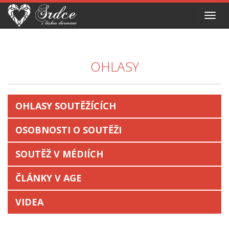
Toggl
navig
OHLASY
OHLASY SOUTĚŽÍCÍCH
OSOBNOSTI O SOUTĚŽI
SOUTĚŽ V MÉDIÍCH
ČLÁNKY V AGE
VIDEA