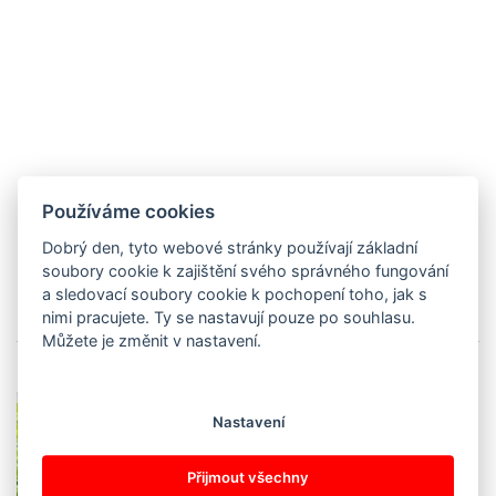
Používáme cookies
Dobrý den, tyto webové stránky používají základní
soubory cookie k zajištění svého správného fungování
LENKA PRACHAŘOVÁ
a sledovací soubory cookie k pochopení toho, jak s
nimi pracujete. Ty se nastavují pouze po souhlasu.
Můžete je změnit v nastavení.
Příští rok se určitě hodláme
Nastavení
zapojit znovu. Děkujeme!
Projekt Srdce s láskou darované
Přijmout všechny
od počátku vnímám spíše jako