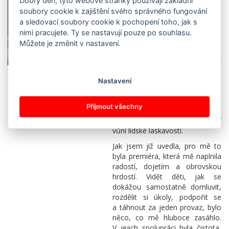
Dobrý den, tyto webové stránky používají základní
zkušeností a chutí rozdávat
soubory cookie k zajištění svého správného fungování
úsměvy. Pro mě to však byla
a sledovací soubory cookie k pochopení toho, jak s
první účast, a právě proto jsem
nimi pracujete. Ty se nastavují pouze po souhlasu.
do celého projektu vstupovala
Můžete je změnit v nastavení.
s otevřeným srdcem
a zvědavostí. Netušila jsem, jak
moc mě tato zkušenost obohatí.
Rozhodli jsme se vytvořit něco,
Nastavení
co by potěšilo nejen oči, ale
i duši. Tak vznikla naše Laskavá
Přijmout všechny
cukrárna – místo, kde se míchala
sladká vůně dobrot s ještě sladší
vůní lidské laskavosti.
Jak jsem již uvedla, pro mě to
byla premiéra, která mě naplnila
radostí, dojetím a obrovskou
hrdostí. Vidět děti, jak se
dokážou samostatně domluvit,
rozdělit si úkoly, podpořit se
a táhnout za jeden provaz, bylo
něco, co mě hluboce zasáhlo.
V jejich spolupráci byla čistota,