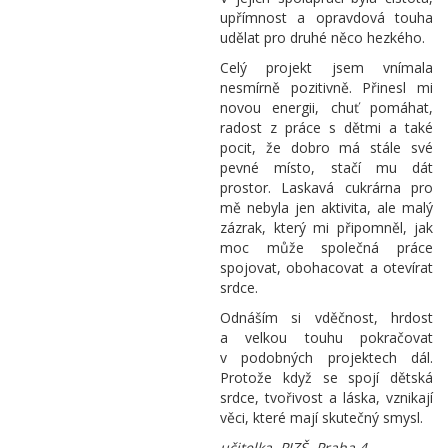
upřímnost a opravdová touha
udělat pro druhé něco hezkého.
Celý projekt jsem vnímala
nesmírně pozitivně. Přinesl mi
novou energii, chuť pomáhat,
radost z práce s dětmi a také
pocit, že dobro má stále své
pevné místo, stačí mu dát
prostor. Laskavá cukrárna pro
mě nebyla jen aktivita, ale malý
zázrak, který mi připomněl, jak
moc může společná práce
spojovat, obohacovat a otevírat
srdce.
Odnáším si vděčnost, hrdost
a velkou touhu pokračovat
v podobných projektech dál.
Protože když se spojí dětská
srdce, tvořivost a láska, vznikají
věci, které mají skutečný smysl.
učitelka, PJZŠ, Praha 4