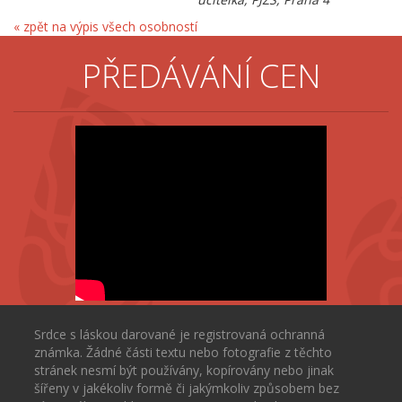
« zpět na výpis všech osobností
PŘEDÁVÁNÍ CEN
Srdce s láskou darované je registrovaná ochranná
známka. Žádné části textu nebo fotografie z těchto
stránek nesmí být používány, kopírovány nebo jinak
šířeny v jakékoliv formě či jakýmkoliv způsobem bez