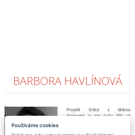
BARBORA HAVLÍNOVÁ
Projekt Srdce s láskou
darované je pro naše děti už
známou cestou dobra, radosti
Používáme cookies
a pomoci. Letos se do něj
pustily znovu – s nadšením,