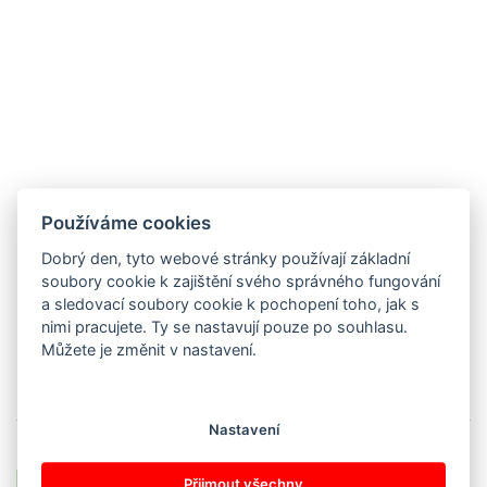
Používáme cookies
Dobrý den, tyto webové stránky používají základní
BARBORA DUDÁKOVÁ,
soubory cookie k zajištění svého správného fungování
a sledovací soubory cookie k pochopení toho, jak s
GABRIELA KAŠKOVÁ A
nimi pracujete. Ty se nastavují pouze po souhlasu.
Můžete je změnit v nastavení.
ALENA JINDROVÁ
Nastavení
Srdce s láskou darované
Přijmout všechny