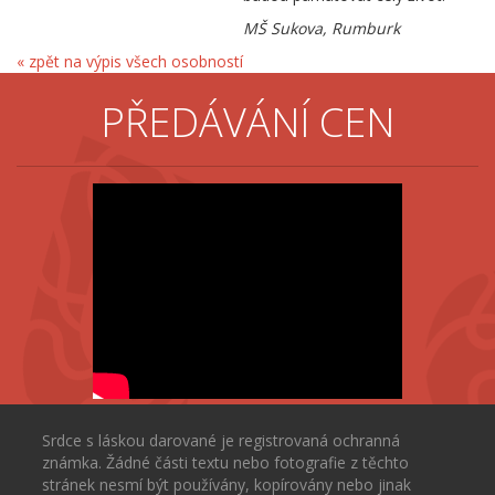
MŠ Sukova, Rumburk
« zpět na výpis všech osobností
PŘEDÁVÁNÍ CEN
Srdce s láskou darované je registrovaná ochranná
známka. Žádné části textu nebo fotografie z těchto
stránek nesmí být používány, kopírovány nebo jinak