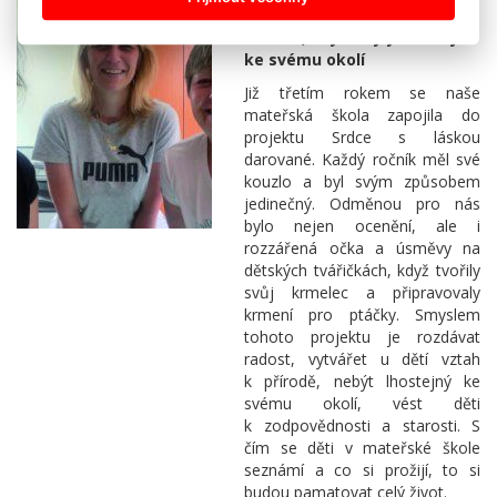
rozdává radost a vede děti
k tomu, aby nebyly lhostejné
ke svému okolí
Již třetím rokem se naše
mateřská škola zapojila do
projektu Srdce s láskou
darované. Každý ročník měl své
kouzlo a byl svým způsobem
jedinečný. Odměnou pro nás
bylo nejen ocenění, ale i
rozzářená očka a úsměvy na
dětských tvářičkách, když tvořily
svůj krmelec a připravovaly
krmení pro ptáčky. Smyslem
tohoto projektu je rozdávat
radost, vytvářet u dětí vztah
k přírodě, nebýt lhostejný ke
svému okolí, vést děti
k zodpovědnosti a starosti. S
čím se děti v mateřské škole
seznámí a co si prožijí, to si
budou pamatovat celý život.