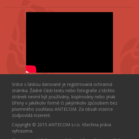
Srdce s láskou darované je registrovaná ochranná
známka. Žádné části textu nebo fotografie z těchto
stránek nesmí být používány, kopírovány nebo jinak
šířeny v jakékoliv formě či jakýmkoliv způsobem bez
písemného souhlasu ANTECOM. Za obsah inzerce
zodpovídá inzerent.
Copyright © 2015 ANTECOM s.r.o. Všechna práva
vyhrazena.