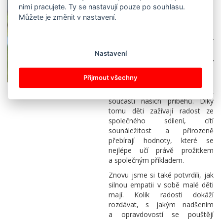
nimi pracujete. Ty se nastavují pouze po souhlasu.
obyčejné lidské radosti
a mezigeneračních setkání.
Můžete je změnit v nastavení.
Velkou radost máme z toho, že
se nám přirozeně daří
propojovat děti, seniory i celé
Nastavení
rodiny. Velmi si vážíme podpory
rodičů, prarodičů i sourozenců,
Přijmout všechny
jejich ochoty spolupracovat,
tvořit společně s námi a být
součástí našich příběhů. Díky
tomu děti zažívají radost ze
společného sdílení, cítí
sounáležitost a přirozeně
přebírají hodnoty, které se
nejlépe učí právě prožitkem
a společným příkladem.
Znovu jsme si také potvrdili, jak
silnou empatii v sobě malé děti
mají. Kolik radosti dokáží
rozdávat, s jakým nadšením
a opravdovostí se pouštějí