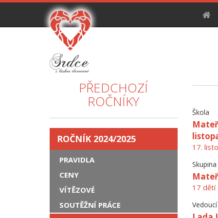
PŘEDCHOZÍ
ROČNÍKY
Škola
Mateřs
listo
ROČNÍK 2024/2025
17. lis
PRAVIDLA
Skupina
CENY
Mateř
17 dětí
VÍTĚZOVÉ
SOUTĚŽNÍ PRÁCE
Vedoucí
Lada 