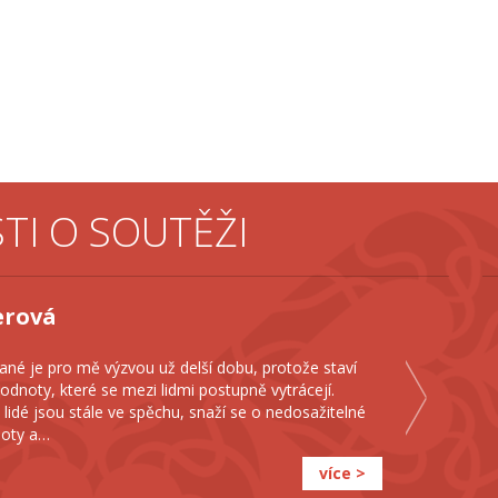
I O SOUTĚŽI
chotová
do Srdce s láskou darovaného zapojila s dětmi poprvé, brala jsem
st něco vytvořit a zapojit se do společné práce. Postupem času
opila, že jeho skutečný význam je hlavně v laskavosti, pomoci
osti, kterou můžeme rozdávat. Během…
více >