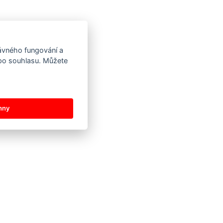
rávného fungování a
 po souhlasu. Můžete
hny