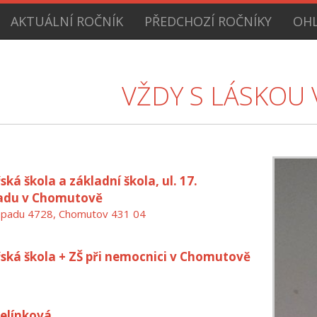
AKTUÁLNÍ ROČNÍK
PŘEDCHOZÍ ROČNÍKY
OHL
VŽDY S LÁSKOU 
ká škola a základní škola, ul. 17.
padu v Chomutově
topadu 4728, Chomutov 431 04
ská škola + ZŠ při nemocnici v Chomutově
Jelínková