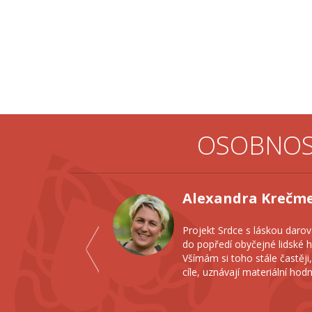
OSOBNOST
Dana Ma
obu, protože staví
Když jsem se 
upně vytrácejí.
ho jako možno
í se o nedosažitelné
jsem ale poch
druhým a rad
více >