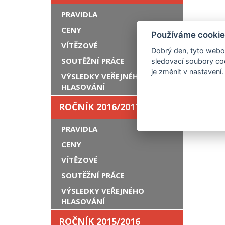
PRAVIDLA
CENY
Používáme cookie
VÍTĚZOVÉ
Dobrý den, tyto webov
SOUTĚŽNÍ PRÁCE
sledovací soubory coo
je změnit v nastavení.
VÝSLEDKY VEŘEJNÉHO
HLASOVÁNÍ
ROČNÍK 2016/2017
PRAVIDLA
CENY
VÍTĚZOVÉ
SOUTĚŽNÍ PRÁCE
VÝSLEDKY VEŘEJNÉHO
HLASOVÁNÍ
ROČNÍK 2015/2016