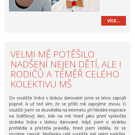
VÍCE…
VELMI MĚ POTĚŠILO
NADŠENÍ NEJEN DĚTÍ, ALE I
RODIČŮ A TÉMĚŘ CELÉHO
KOLEKTIVU MŠ
Do soutěže Srdce s láskou darované jsme se letos zapojili
poprvé. A už teď vím, že se příští rok zapojíme znovu. O
soutěži jsem se dozvěděla na internetu při hledání inspirace
na Srdíčkový den, kde na mě hned jako první vyskočila
stránka Srdce s láskou darované. Když jsem si stránku
prohlédla a přečetla pravidla, hned jsem věděla, že se
musíme zapojit. Myšlenka celé soutěže mě velmi nadchla.