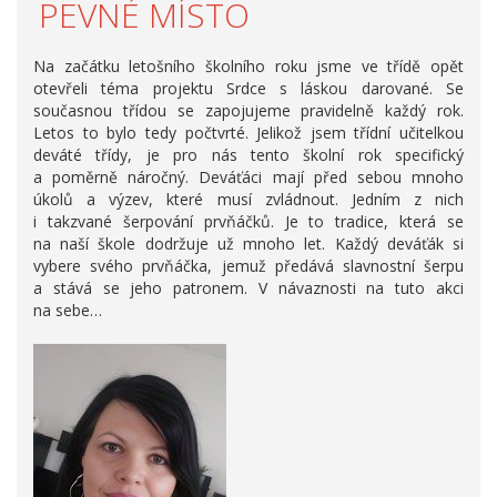
PEVNÉ MÍSTO
Na začátku letošního školního roku jsme ve třídě opět
otevřeli téma projektu Srdce s láskou darované. Se
současnou třídou se zapojujeme pravidelně každý rok.
Letos to bylo tedy počtvrté. Jelikož jsem třídní učitelkou
deváté třídy, je pro nás tento školní rok specifický
a poměrně náročný. Deváťáci mají před sebou mnoho
úkolů a výzev, které musí zvládnout. Jedním z nich
i takzvané šerpování prvňáčků. Je to tradice, která se
na naší škole dodržuje už mnoho let. Každý deváťák si
vybere svého prvňáčka, jemuž předává slavnostní šerpu
a stává se jeho patronem. V návaznosti na tuto akci
na sebe…