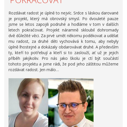
Rozdávat radost je úplně to nejvíc. Srdce s láskou darované
je projekt, který má obrovský smysl. Po dvouleté pauze
jsme se letos zapojili podruhé a hodláme v tom v dalších
letech pokračovat. Projekt náramně skloubil dohromady
dvě důležité věci. Za prvé umět někomu poděkovat a udělat
mu radost, za druhé děti vychovává k tomu, aby nebyly
úplně lhostejné a dokázaly obdarovávat druhé. A především
ty, kteří to potřebují a kteří si to zaslouží, ať už je jejich
příběh jakýkoliv. Pro nás jako školu je ctí být součástí
tohoto projektu a jsme rádi, že pod jeho záštitou můžeme
rozdávat radost. Jen málo…