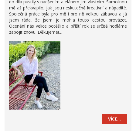
do díla pustily s nadšením a elánem jim vlastním. Samotnou
mě až překvapilo, jak jsou neskutečně kreativní a nápadité.
Společná práce byla pro mě i pro ně velkou zábavou a já
jsem ráda, že jsem je mohla touto cestou provázet.
Ocenění nás velice potěšilo a příští rok se určitě hodláme
zapojit znovu. Děkujeme!…
VÍCE…