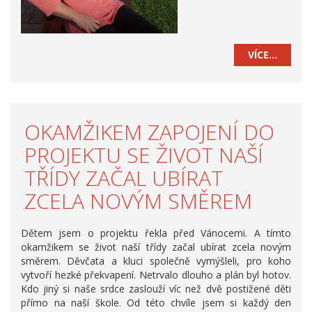
VÍCE…
OKAMŽIKEM ZAPOJENÍ DO
PROJEKTU SE ŽIVOT NAŠÍ
TŘÍDY ZAČAL UBÍRAT
ZCELA NOVÝM SMĚREM
Dětem jsem o projektu řekla před Vánocemi. A tímto
okamžikem se život naší třídy začal ubírat zcela novým
směrem. Děvčata a kluci společně vymýšleli, pro koho
vytvoří hezké překvapení. Netrvalo dlouho a plán byl hotov.
Kdo jiný si naše srdce zaslouží víc než dvě postižené děti
přímo na naší škole. Od této chvíle jsem si každý den