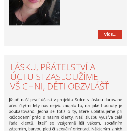
VÍCE…
LÁSKU, PŘÁTELSTVÍ A
ÚCTU SI ZASLOUŽÍME
VŠICHNI, DĚTI OBZVLÁŠŤ
Již při naší první účasti v projektu Srdce s láskou darované
před čtyřmi lety nás nejvíc zaujalo to, na jaké hodnoty je
poukazováno. Jedná se totiž o ty, které uplatňujeme při
každodenní práci s našimi klienty. Naši službu využívá celá
řada klientů, kteří se vzájemně liší věkem, sociálním
zázemím, barvou pleti či sexuální orientací. Některým z nich