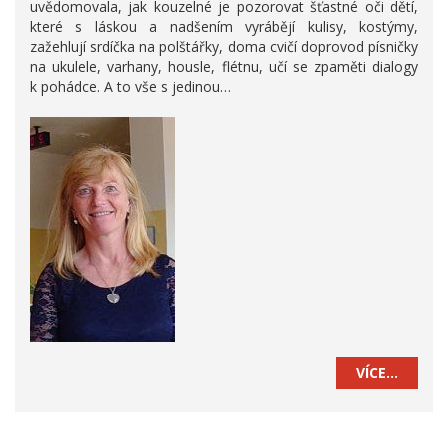
uvědomovala, jak kouzelné je pozorovat šťastné oči dětí,
které s láskou a nadšením vyrábějí kulisy, kostýmy,
zažehlují srdíčka na polštářky, doma cvičí doprovod písničky
na ukulele, varhany, housle, flétnu, učí se zpaměti dialogy
k pohádce. A to vše s jedinou…
VÍCE…