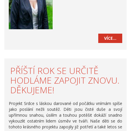
VÍCE…
PŘÍŠTÍ ROK SE URČITĚ
HODLÁME ZAPOJIT ZNOVU.
DĚKUJEME!
Projekt Srdce s láskou darované od počátku vnímám spíše
jako poslání nežli soutěž. Děti jsou čisté duše a svojí
upřímnou snahou, úsilím a touhou potěšit dokáží snadno
vykouzlit ostatním lidem úsměv ve tváři. Naše děti se do
tohoto krásného projektu zapojily již potřetí a také letos se