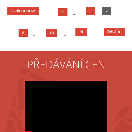
PŘEDCHOZÍ
6
7
1
19
DALŠÍ
8
10
PŘEDÁVÁNÍ CEN