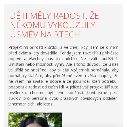
DĚTI MĚLY RADOST, ŽE
NĚKOMU VYKOUZLILY
ÚSMĚV NA RTECH
Projekt mi přirostl k srdci již ve chvíli, kdy jsem se o něm
před dvěma lety dověděla. Tehdy jsem také třídu přihlásila
poprvé a všechny nás to nadchlo. Ne kvůli soutěži či
umístění nebo možnosti výhry. Ale z toho důvodu, že u nás
ve třídě se snažíme, aby si děti vzájemně pomáhaly, aby
pomáhaly slabším, aby přiměřeně svému věku chápaly, že
ne všem na světě je dobře a že jsou lidé, kteří potřebují
podporu a radost od cizích lidí. A jelikož váš projekt šíří tuto
myšlenku, chceme být jeho součástí. Loni jsme pekli
cukroví pro personál dvou pražských covidových oddělení
v nemocnicích, ale letos…