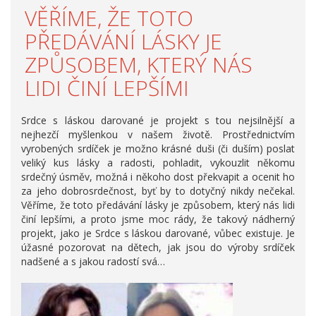
VĚŘÍME, ŽE TOTO
PŘEDÁVÁNÍ LÁSKY JE
ZPŮSOBEM, KTERÝ NÁS
LIDI ČINÍ LEPŠÍMI
Srdce s láskou darované je projekt s tou nejsilnější a
nejhezčí myšlenkou v našem životě. Prostřednictvím
vyrobených srdíček je možno krásné duši (či duším) poslat
veliký kus lásky a radosti, pohladit, vykouzlit někomu
srdečný úsměv, možná i někoho dost překvapit a ocenit ho
za jeho dobrosrdečnost, byť by to dotyčný nikdy nečekal.
Věříme, že toto předávání lásky je způsobem, který nás lidi
činí lepšími, a proto jsme moc rády, že takový nádherný
projekt, jako je Srdce s láskou darované, vůbec existuje. Je
úžasné pozorovat na dětech, jak jsou do výroby srdíček
nadšené a s jakou radostí svá…