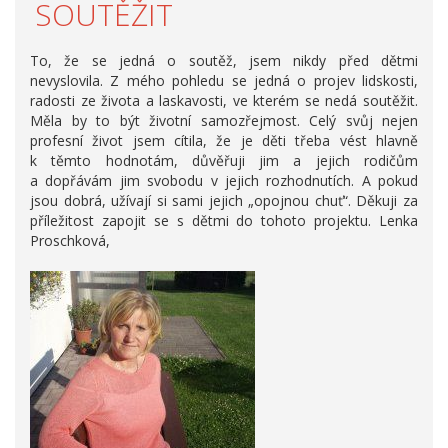
SOUTĚŽIT
To, že se jedná o soutěž, jsem nikdy před dětmi
nevyslovila. Z mého pohledu se jedná o projev lidskosti,
radosti ze života a laskavosti, ve kterém se nedá soutěžit.
Měla by to být životní samozřejmost. Celý svůj nejen
profesní život jsem cítila, že je děti třeba vést hlavně
k těmto hodnotám, důvěřuji jim a jejich rodičům
a dopřávám jim svobodu v jejich rozhodnutích. A pokud
jsou dobrá, užívají si sami jejich „opojnou chuť“. Děkuji za
příležitost zapojit se s dětmi do tohoto projektu. Lenka
Proschková,