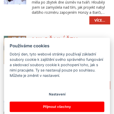
měla po zbytek dne úsměv na tváři. Hlouběji
jsem se zamyslela nad tím, jak projekt nabyl
dalšího rozměru zapojením Honzy a Barči,…
VÍCE…
MILOŠ VLÁŠEK
Používáme cookies
Neskutečnou dětskou fantazii jsme zcela pustili
z otěží Na začátku všeho byla dvě docela
Dobrý den, tyto webové stránky používají základní
obyčejná slova: „zajímavý projekt“. Jako
soubory cookie k zajištění svého správného fungování
vedoucí budoucího projektu jsem stál před
a sledovací soubory cookie k pochopení toho, jak s
rozhodnutím, zda se naše malá horská škola
nimi pracujete. Ty se nastavují pouze po souhlasu.
zúčastní této prestižní akce, nebo zůstane
Můžete je změnit v nastavení.
jedním z…
VÍCE…
Nastavení
BARBORA HOLUBCOVÁ
Přijmout všechny
A EVA KOTTÁSOVÁ