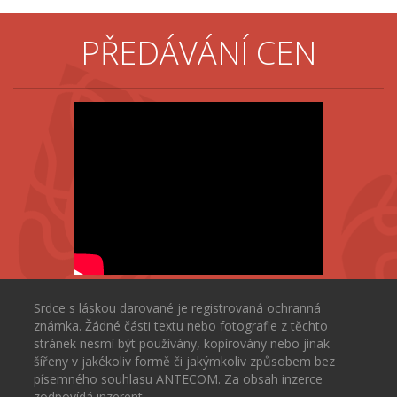
PŘEDÁVÁNÍ CEN
Srdce s láskou darované je registrovaná ochranná
známka. Žádné části textu nebo fotografie z těchto
stránek nesmí být používány, kopírovány nebo jinak
šířeny v jakékoliv formě či jakýmkoliv způsobem bez
písemného souhlasu ANTECOM. Za obsah inzerce
zodpovídá inzerent.