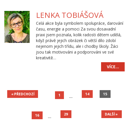
LENKA TOBIÁŠOVÁ
Celá akce byla symbolem spolupráce, darování
času, energie a pomoci Za svou dosavadní
praxi jsem poznala, kolik radosti dětem udělá,
když právě jejich obrázek či větší dílo zdobí
nejenom jejich třídu, ale i chodby školy. Žáci
jsou tak motivováni a podporováni ve své
kreativitě…
VÍCE…
PŘEDCHOZÍ
14
15
1
29
DALŠÍ
16