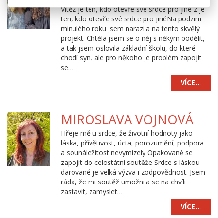
Vítěz je ten, kdo otevře své srdce pro jiné z je
ten, kdo otevře své srdce pro jinéNa podzim
minulého roku jsem narazila na tento skvělý
projekt. Chtěla jsem se o něj s někým podělit,
a tak jsem oslovila základní školu, do které
chodí syn, ale pro někoho je problém zapojit
se…
VÍCE…
MIROSLAVA VOJNOVÁ
Hřeje mě u srdce, že životní hodnoty jako
láska, přívětivost, úcta, porozumění, podpora
a sounáležitost nevymizely Opakovaně se
zapojit do celostátní soutěže Srdce s láskou
darované je velká výzva i zodpovědnost. Jsem
ráda, že mi soutěž umožnila se na chvíli
zastavit, zamyslet…
VÍCE…