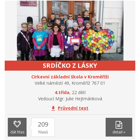
SRDÍČKO Z LÁSKY
Církevní základní škola v Kroměříži
Velké náměstí 49, Kroměříž 767 01
4.třída
, 22 dětí
Vedoucí Mgr. Julie Hejtmánková
Průvodní text
209
dát hlas
hlasů
detail »