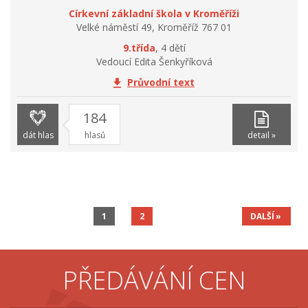
Církevní základní škola v Kroměříži
Velké náměstí 49, Kroměříž 767 01
9.třída
, 4 dětí
Vedoucí Edita Šenkyříková
Průvodní text
184
dát hlas
hlasů
detail »
1
2
DALŠÍ
PŘEDÁVÁNÍ CEN