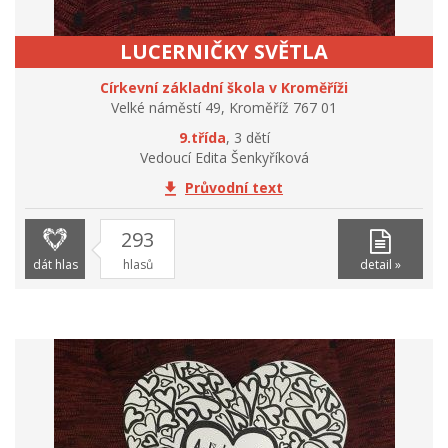
LUCERNIČKY SVĚTLA
Církevní základní škola v Kroměříži
Velké náměstí 49, Kroměříž 767 01
9.třída
, 3 dětí
Vedoucí Edita Šenkyříková
Průvodní text
293
dát hlas
hlasů
detail »