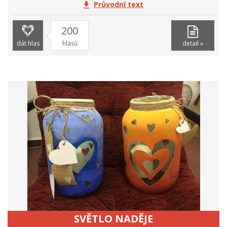
Průvodní text
200
dát hlas
hlasů
detail »
SVĚTLO NADĚJE