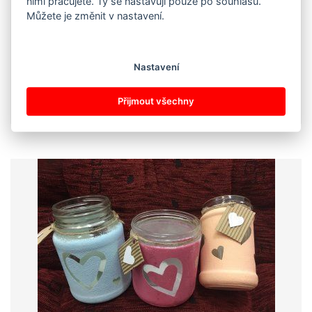
nimi pracujete. Ty se nastavují pouze po souhlasu.
Můžete je změnit v nastavení.
9.třída
, 5 dětí
Vedoucí Edita Šenkyříková
Průvodní text
Nastavení
483
Přijmout všechny
dát hlas
hlasů
detail »