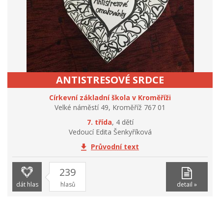
ANTISTRESOVÉ SRDCE
Církevní základní škola v Kroměříži
Velké náměstí 49, Kroměříž 767 01
7. třída
, 4 dětí
Vedoucí Edita Šenkyříková
Průvodní text
239
dát hlas
hlasů
detail »