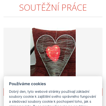
SOUTĚŽNÍ PRÁCE
Používáme cookies
SRDCE V KLECI
Dobrý den, tyto webové stránky používají základní
soubory cookie k zajištění svého správného fungování
Církevní základní škola v Kroměříži
a sledovací soubory cookie k pochopení toho, jak s
Velké náměstí 49, Kroměříž 767 01