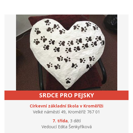
SRDCE PRO PEJSKY
Církevní základní škola v Kroměříži
Velké náměstí 49, Kroměříž 767 01
7. třída
, 3 dětí
Vedoucí Edita Šenkyříková